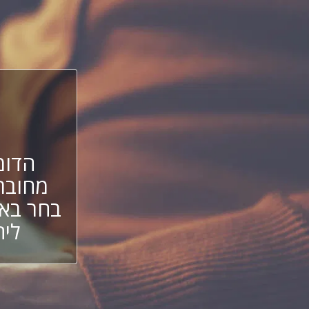
הדומ
מחובר
בחר באח
ליה