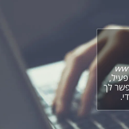
www
עיל,
פשר לך
י.