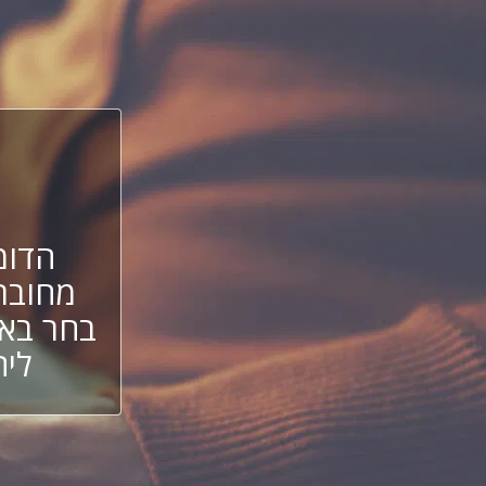
הדומ
מחובר
בחר באח
ליה