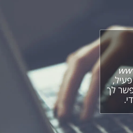
www
עיל,
פשר לך
י.